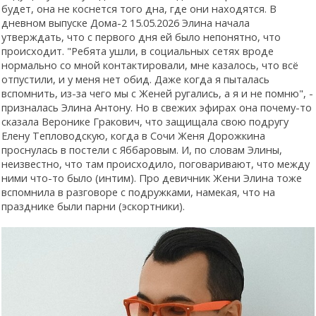
будет, она не коснется того дна, где они находятся. В
дневном выпуске Дома-2 15.05.2026 Элина начала
утверждать, что с первого дня ей было непонятно, что
происходит. "Ребята ушли, в социальных сетях вроде
нормально со мной контактировали, мне казалось, что всё
отпустили, и у меня нет обид. Даже когда я пыталась
вспомнить, из-за чего мы с Женей ругались, а я и не помню", -
призналась Элина Антону. Но в свежих эфирах она почему-то
сказала Веронике Гракович, что защищала свою подругу
Елену Тепловодскую, когда в Сочи Женя Дорожкина
проснулась в постели с Яббаровым. И, по словам Элины,
неизвестно, что там происходило, поговаривают, что между
ними что-то было (интим). Про девичник Жени Элина тоже
вспомнила в разговоре с подружками, намекая, что на
празднике были парни (эскортники).