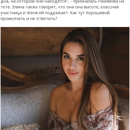
дна, на котором они находятся", - призналась Рахимова на
тете. Элина также говорит, что она она высоте, классная
участница и Женя ей подражает. Как тут Хорошевой
промолчать и не ответить?