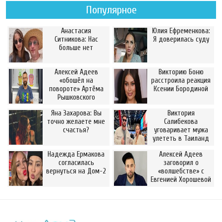
Популярное
Анастасия
Юлия Ефременкова:
Ситникова: Нас
Я доверилась суду
больше нет
Алексей Адеев
Викторию Боню
«обошёл на
расстроила реакция
повороте» Артёма
Ксении Бородиной
Рышковского
Яна Захарова: Вы
Виктория
точно желаете мне
Салибекова
счастья?
уговаривает мужа
улететь в Таиланд
Надежда Ермакова
Алексей Адеев
согласилась
заговорил о
вернуться на Дом-2
«волшебстве» с
Евгенией Хорошевой