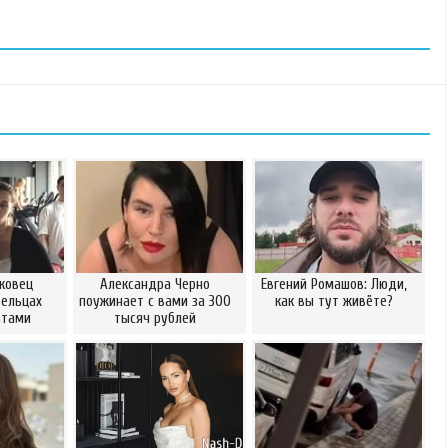
ковец
Александра Черно
Евгений Ромашов: Люди,
Бельцах
поужинает с вами за 300
как вы тут живёте?
атами
тысяч рублей