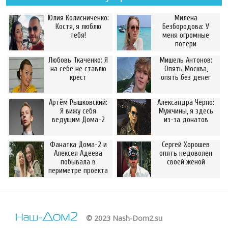
Юлия Колисниченко:
Милена
Костя, я люблю
Безбородова: У
тебя!
меня огромные
потери
Любовь Ткаченко: Я
Мишель Антонов:
на себе не ставлю
Опять Москва,
крест
опять без денег
Артём Рышковский:
Александра Черно:
Я вижу себя
Мужчины, я здесь
ведущим Дома-2
из-за донатов
Фанатка Дома-2 и
Сергей Хорошев
Алексея Адеева
опять недоволен
побывала в
своей женой
периметре проекта
© 2023 Nash-Dom2.su