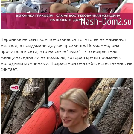
Веронике не слишком понравилось то, что её не называют
милфой, а придумали другое прозвище. Возможно, она
прочитала в сети, что на слеге "пума" - это возрастная
женщина, едва ли не пожилая, которая крутит романы с
молодыми мужчинами. Возрастной она себя, естественно, не
считает.