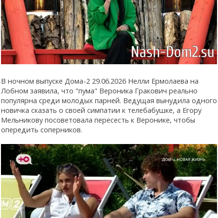
В ночном выпуске Дома-2 29.06.2026 Нелли Ермолаева на
Лобном заявила, что "пума" Вероника Гракович реально
популярна среди молодых парней. Ведущая вынудила одного
новичка сказать о своей симпатии к телебабушке, а Егору
Мельникову посоветовала пересесть к Веронике, чтобы
опередить соперников.