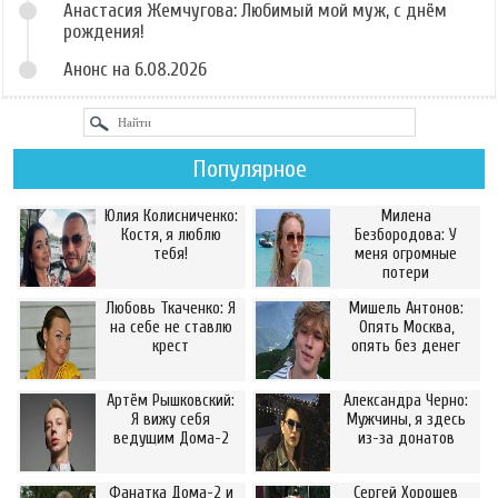
Анастасия Жемчугова: Любимый мой муж, с днём
рождения!
Анонс на 6.08.2026
Популярное
Юлия Колисниченко:
Милена
Костя, я люблю
Безбородова: У
тебя!
меня огромные
потери
Любовь Ткаченко: Я
Мишель Антонов:
на себе не ставлю
Опять Москва,
крест
опять без денег
Артём Рышковский:
Александра Черно:
Я вижу себя
Мужчины, я здесь
ведущим Дома-2
из-за донатов
Фанатка Дома-2 и
Сергей Хорошев