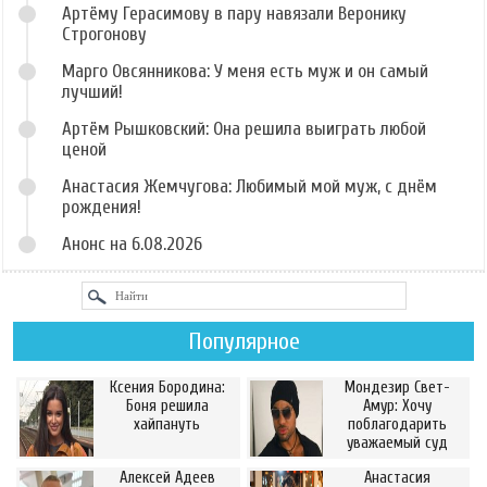
Артёму Герасимову в пару навязали Веронику
Строгонову
Марго Овсянникова: У меня есть муж и он самый
лучший!
Артём Рышковский: Она решила выиграть любой
ценой
Анастасия Жемчугова: Любимый мой муж, с днём
рождения!
Анонс на 6.08.2026
Популярное
Ксения Бородина:
Мондезир Свет-
Боня решила
Амур: Хочу
хайпануть
поблагодарить
уважаемый суд
Алексей Адеев
Анастасия