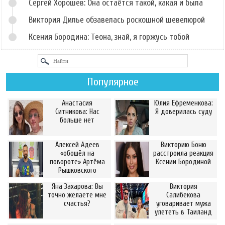
Сергей Хорошев: Она остаётся такой, какая и была
Виктория Дилье обзавелась роскошной шевелюрой
Ксения Бородина: Теона, знай, я горжусь тобой
Популярное
Анастасия
Юлия Ефременкова:
Ситникова: Нас
Я доверилась суду
больше нет
Алексей Адеев
Викторию Боню
«обошёл на
расстроила реакция
повороте» Артёма
Ксении Бородиной
Рышковского
Яна Захарова: Вы
Виктория
точно желаете мне
Салибекова
счастья?
уговаривает мужа
улететь в Таиланд