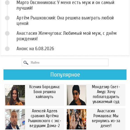
Марго Овсянникова: У меня есть муж и он самый
лучший!
Артём Рышковский: Она решила выиграть любой
ценой
Анастасия Жемчугова: Любимый мой муж, с днём
рождения!
Анонс на 6.08.2026
Популярное
Ксения Бородина:
Мондезир Свет-
Боня решила
Амур: Хочу
хайпануть
поблагодарить
уважаемый суд
Алексей Адеев
Анастасия
сравнил Артёма
Ромашова: Мы
Рышковского с экс-
вернулись из-за
ведущим Дома-2
денег!