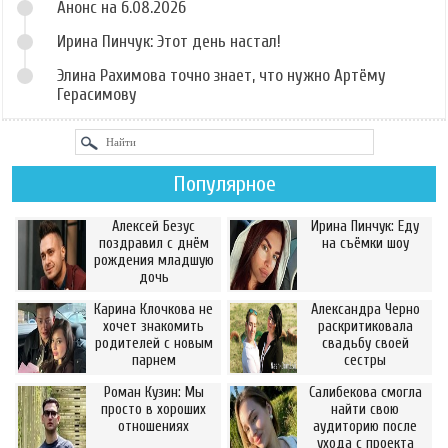
Анонс на 6.08.2026
Ирина Пинчук: Этот день настал!
Элина Рахимова точно знает, что нужно Артёму
Герасимову
Популярное
Алексей Безус
Ирина Пинчук: Еду
поздравил с днём
на съёмки шоу
рождения младшую
дочь
Карина Клочкова не
Александра Черно
хочет знакомить
раскритиковала
родителей с новым
свадьбу своей
парнем
сестры
Роман Кузин: Мы
Салибекова смогла
просто в хороших
найти свою
отношениях
аудиторию после
ухода с проекта