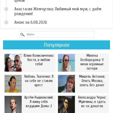
ценой
Анастасия Жемчугова: Любимый мой муж, с днём
рождения!
Анонс на 6.08.2026
Популярное
Юлия Колисниченко:
Милена
Костя, я люблю
Безбородова: У
тебя!
меня огромные
потери
Любовь Ткаченко: Я
Мишель Антонов:
на себе не ставлю
Опять Москва,
крест
опять без денег
Артём Рышковский:
Александра Черно:
Я вижу себя
Мужчины, я здесь
ведущим Дома-2
из-за донатов