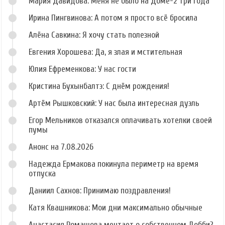
Мария Давидова: Меня не было на Доме-2 три года
Ирина Пингвинова: А потом я просто всё бросила
Алёна Савкина: Я хочу стать полезной
Евгения Хорошева: Да, я злая и мстительная
Юлия Ефременкова: У нас гости
Кристина Бухынбалтэ: С днём рождения!
Артём Рышковский: У нас была интересная дуэль
Егор Мельников отказался оплачивать хотелки своей
пумы
Анонс на 7.08.2026
Надежда Ермакова покинула периметр на время
отпуска
Даниил Сахнов: Принимаю поздравления!
Катя Квашникова: Мои дни максимально обычные
Анастасия Ромашова мечтает о собственном Добби?