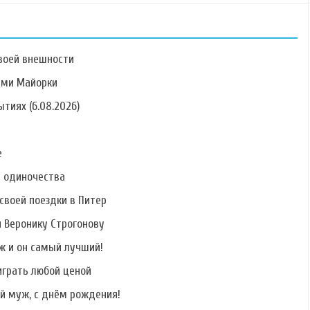
воей внешности
ами Майорки
тиях (6.08.2026)
Фото Ольги
Фото Маргариты
Фото Александра
Рапунцель
Агибаловой
Царева
е
ь одиночества
своей поездки в Питер
и Веронику Строгонову
Фото Юлии
Фото Александры
Фото Олеси
Щаулиной
Бусыгиной
Филатовой
ж и он самый лучший!
играть любой ценой
й муж, с днём рождения!