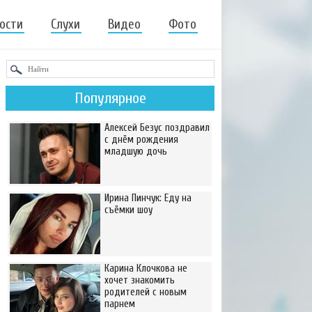
ости
Слухи
Видео
Фото
Популярное
Алексей Безус поздравил
с днём рождения
младшую дочь
Ирина Пинчук: Еду на
съёмки шоу
Карина Клочкова не
хочет знакомить
родителей с новым
парнем