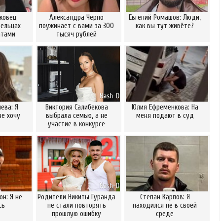
ковец
Александра Черно
Евгений Ромашов: Люди,
Бельцах
поужинает с вами за 300
как вы тут живёте?
атами
тысяч рублей
ева: Я
Виктория Салибекова
Юлия Ефременкова: На
не хочу
выбрала семью, а не
меня подают в суд
участие в конкурсе
он: Я не
Родители Никиты Гуранда
Степан Карпов: Я
сь
не стали повторять
находился не в своей
прошлую ошибку
среде