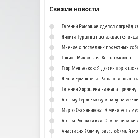
Свежие новости
Евгений Ромашов сделал апгрейд с
Никита Гуранда наслаждается вид
Мнение о последних проектных собы
Галина Маковская: Всё возможно
Фото Николая
Фото Дарьи
Горбулина
Дударевой
Егор Мельников: Я до сих пор в шок
Нелли Ермолаева: Раньше я боялас
Евгения Хорошева назвала причину 
Артёму Герасимову в пару навязал
Фото Анастасии
Фото Елизаветы
Ворман
Шароха
Марго Овсянникова: У меня есть му
Артём Рышковский: Она решила вы
Анастасия Жемчугова: Любимый мо