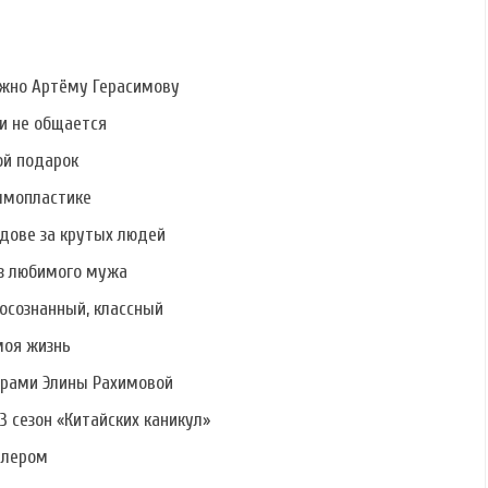
ужно Артёму Герасимову
ми не общается
ой подарок
ммопластике
дове за крутых людей
ез любимого мужа
осознанный, классный
моя жизнь
ерами Элины Рахимовой
3 сезон «Китайских каникул»
алером