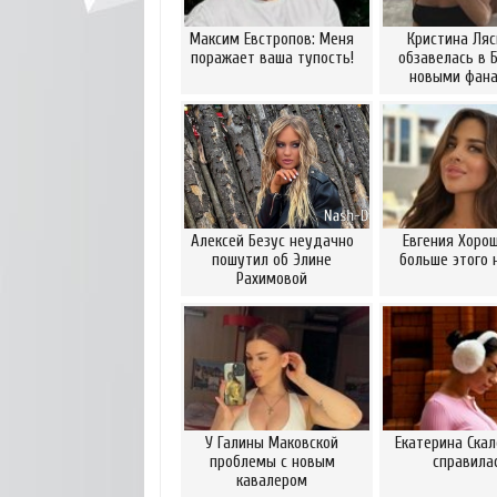
Максим Евстропов: Меня
Кристина Ляс
поражает ваша тупость!
обзавелась в 
новыми фан
Алексей Безус неудачно
Евгения Хорош
пошутил об Элине
больше этого 
Рахимовой
У Галины Маковской
Екатерина Скал
проблемы с новым
справила
кавалером