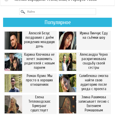
Популярное
Алексей Безус
Ирина Пинчук: Еду
поздравил с днём
на съёмки шоу
рождения младшую
дочь
Карина Клочкова не
Александра Черно
хочет знакомить
раскритиковала
родителей с новым
свадьбу своей
парнем
сестры
Роман Кузин: Мы
Салибекова смогла
просто в хороших
найти свою
отношениях
аудиторию после
ухода с проекта
Елена
Элина Рахимова
Тепловодская:
записывает песню с
Бумеранг
Евгением
существует
Ромашовым