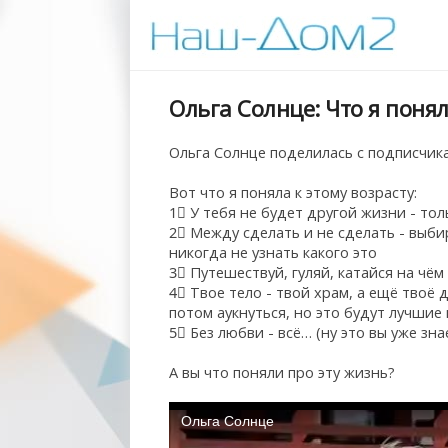
Ольга Солнце: Что я понял
Ольга Солнце поделилась с подписчик
Вот что я поняла к этому возрасту:
1⃣ У тебя не будет другой жизни - тол
2⃣ Между сделать и не сделать - выби
никогда не узнать какого это
3⃣ Путешествуй, гуляй, катайся на чём
4⃣ Твое тело - твой храм, а ещё твоё
потом аукнуться, но это будут лучши
5⃣ Без любви - всё… (ну это вы уже зна
А вы что поняли про эту жизнь?