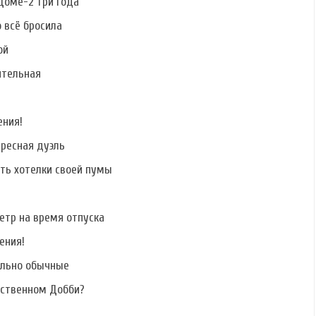
Доме-2 три года
о всё бросила
ой
ительная
Фото Раисы
Фото Лии
Фото Валерия
Григорьян
Ситдиковой
Дремова
ения!
ересная дуэль
ать хотелки своей пумы
етр на время отпуска
ения!
ально обычные
бственном Добби?