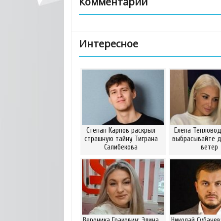
Комментарии
Интересное
Степан Карпов раскрыл
Елена Тепловод
страшную тайну Тиграна
выбрасывайте д
Салибекова
ветер
Вероника Гракович: Элина
Николай Субачев