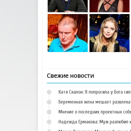
Свежие новости
Катя Скалон: Я попросила у Бога сил
Беременная жена мешает развлека
Мнение о последних проектных собы
Надежда Ермакова: Муж разлюбил и
Фото Сергея
Фото Кристины
Катасонова
Лясковец