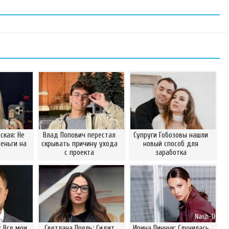
ская: Не
Влад Попович перестал
Супруги Гобозовы нашли
еньги на
скрывать причину ухода
новый способ для
с проекта
заработка
: Все мои
Светлана Прель: Сидит
Ирина Пинчук: Случилась