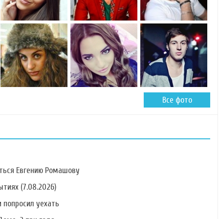
Все фото
ться Евгению Ромашову
тиях (7.08.2026)
 попросил уехать
Фото Ольги
Фото Степана
Фото Дмитрия
Рапунцель
Меньщикова
Азовского