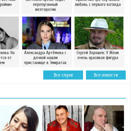
ройки»
перепуганный
любовь с первого взгляда
желторотик
кова: На
Александра Артёмова с
Сергей Хорошев: У Жени
ется от
дочкой нашли
очень красивая фигура
сем
пристанище в Эмиратах
Все слухи
Все новости