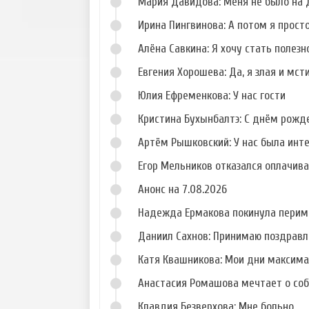
Мария Давидова: Меня не было на 
Ирина Пингвинова: А потом я прост
Алёна Савкина: Я хочу стать полезн
Евгения Хорошева: Да, я злая и мст
Фото Николая
Фото Елены
Должанского
Кальник
Юлия Ефременкова: У нас гости
Кристина Бухынбалтэ: С днём рожд
Артём Рышковский: У нас была инт
Егор Мельников отказался оплачив
Анонс на 7.08.2026
Надежда Ермакова покинула перим
Даниил Сахнов: Принимаю поздравл
Катя Квашникова: Мои дни максим
Анастасия Ромашова мечтает о со
Клавдия Безверхова: Мне больно...