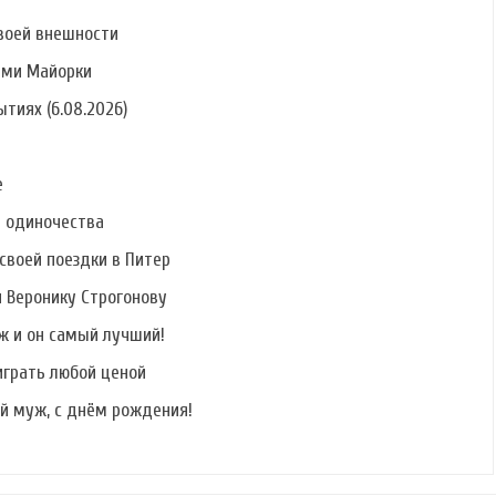
воей внешности
ами Майорки
тиях (6.08.2026)
е
ь одиночества
своей поездки в Питер
и Веронику Строгонову
ж и он самый лучший!
играть любой ценой
й муж, с днём рождения!