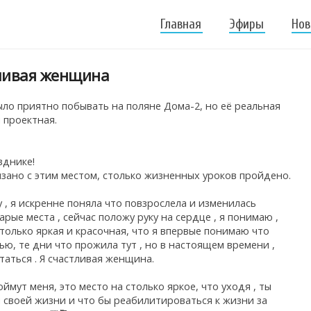
Главная
Эфиры
Нов
ливая женщина
ыло приятно побывать на поляне Дома-2, но её реальная
 проектная.
зднике!
зано с этим местом, столько жизненных уроков пройдено.
 , я искренне поняла что повзрослела и изменилась
арые места , сейчас положу руку на сердце , я понимаю ,
столько яркая и красочная, что я впервые понимаю что
ю, те дни что прожила тут , но в настоящем времени ,
таться . Я счастливая женщина.
оймут меня, это место на столько яркое, что уходя , ты
своей жизни и что бы реабилитироваться к жизни за