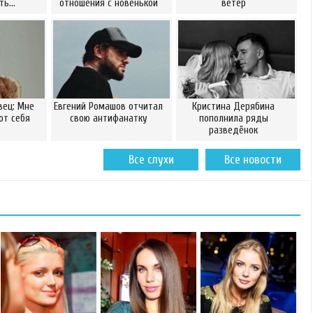
ать…
отношения с новенькой
ветер
вец: Мне
Евгений Ромашов отчитал
Кристина Дерябина
от себя
свою антифанатку
пополнила ряды
разведёнок
Все слухи
Все новости