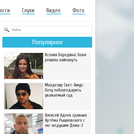
ости
Слухи
Видео
Фото
Популярное
Ксения Бородина: Боня
решила хайпануть
Мондезир Свет-Амур:
Хочу поблагодарить
уважаемый суд
Алексей Адеев сравнил
Артёма Рышковского с
экс-ведущим Дома-2