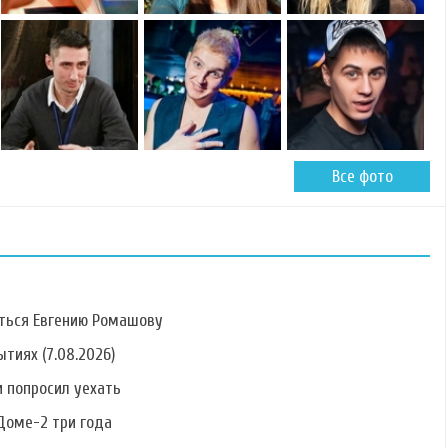
Все фото
ться Евгению Ромашову
тиях (7.08.2026)
 попросил уехать
Фото Алины
Фото Антонины
Фото Елены
Алексеевой
Клименко
Кальник
Доме-2 три года