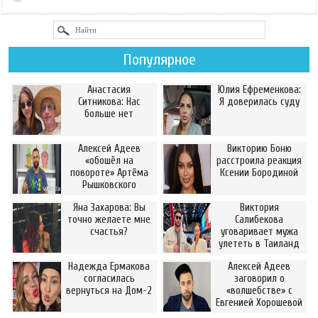
Популярное
Анастасия
Юлия Ефременкова:
Ситникова: Нас
Я доверилась суду
больше нет
Алексей Адеев
Викторию Боню
«обошёл на
расстроила реакция
повороте» Артёма
Ксении Бородиной
Рышковского
Яна Захарова: Вы
Виктория
точно желаете мне
Салибекова
счастья?
уговаривает мужа
улететь в Таиланд
Надежда Ермакова
Алексей Адеев
согласилась
заговорил о
вернуться на Дом-2
«волшебстве» с
Евгенией Хорошевой