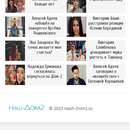
больше нет
Алексей Адеев
Викторию Боню
«обошёл на
расстроила реакция
повороте» Артёма
Ксении Бородиной
Рышковского
Яна Захарова: Вы
Виктория
точно желаете мне
Салибекова
счастья?
уговаривает мужа
улететь в Таиланд
Надежда Ермакова
Алексей Адеев
согласилась
заговорил о
вернуться на Дом-2
«волшебстве» с
Евгенией Хорошевой
© 2023 Nash-Dom2.su