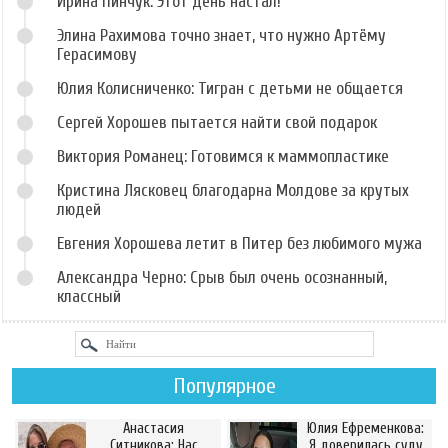
Ирина Пинчук: Этот день настал!
Элина Рахимова точно знает, что нужно Артёму
Герасимову
Юлия Колисниченко: Тигран с детьми не общается
Сергей Хорошев пытается найти свой подарок
Виктория Романец: Готовимся к маммопластике
Кристина Лясковец благодарна Молдове за крутых
людей
Евгения Хорошева летит в Питер без любимого мужа
Александра Черно: Срыв был очень осознанный,
классный
Популярное
Анастасия
Юлия Ефременкова:
Ситникова: Нас
Я доверилась суду