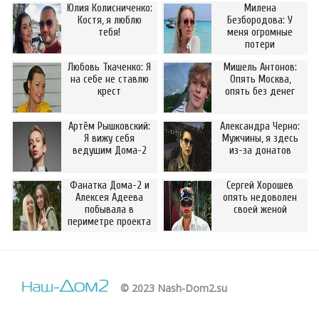
Юлия Колисниченко:
Милена
Костя, я люблю
Безбородова: У
тебя!
меня огромные
потери
Любовь Ткаченко: Я
Мишель Антонов:
на себе не ставлю
Опять Москва,
крест
опять без денег
Артём Рышковский:
Александра Черно:
Я вижу себя
Мужчины, я здесь
ведущим Дома-2
из-за донатов
Фанатка Дома-2 и
Сергей Хорошев
Алексея Адеева
опять недоволен
побывала в
своей женой
периметре проекта
© 2023 Nash-Dom2.su