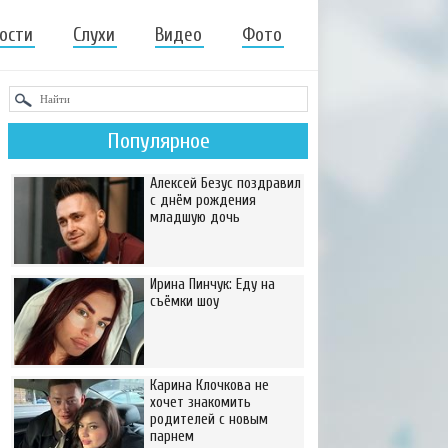
ости
Слухи
Видео
Фото
Популярное
Алексей Безус поздравил
с днём рождения
младшую дочь
Ирина Пинчук: Еду на
съёмки шоу
Карина Клочкова не
хочет знакомить
родителей с новым
парнем