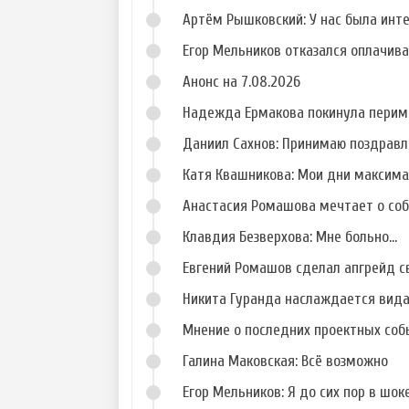
Артём Рышковский: У нас была инт
Егор Мельников отказался оплачив
Анонс на 7.08.2026
Надежда Ермакова покинула перим
Даниил Сахнов: Принимаю поздравл
Катя Квашникова: Мои дни максим
Анастасия Ромашова мечтает о со
Клавдия Безверхова: Мне больно...
Евгений Ромашов сделал апгрейд с
Никита Гуранда наслаждается вид
Мнение о последних проектных собы
Галина Маковская: Всё возможно
Егор Мельников: Я до сих пор в шок