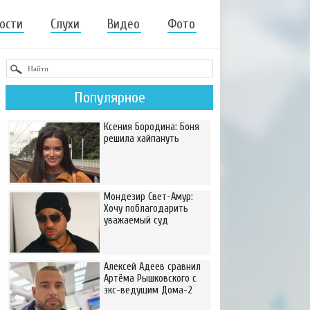
ости
Слухи
Видео
Фото
Популярное
Ксения Бородина: Боня
решила хайпануть
Мондезир Свет-Амур:
Хочу поблагодарить
уважаемый суд
Алексей Адеев сравнил
Артёма Рышковского с
экс-ведущим Дома-2