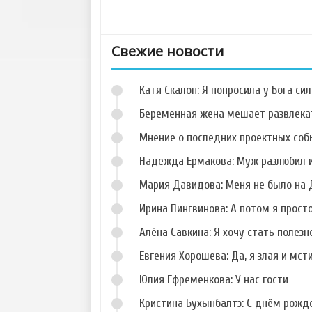
Свежие новости
Катя Скалон: Я попросила у Бога сил
Беременная жена мешает развлека
Мнение о последних проектных собы
Надежда Ермакова: Муж разлюбил и
Фото Данила
Фото Кристины
Романова
Дерябиной
Мария Давидова: Меня не было на 
Ирина Пингвинова: А потом я прост
Алёна Савкина: Я хочу стать полезн
Евгения Хорошева: Да, я злая и мст
Фото Сергея
Фото Алены
Худякова
Павловой
Юлия Ефременкова: У нас гости
Кристина Бухынбалтэ: С днём рожд