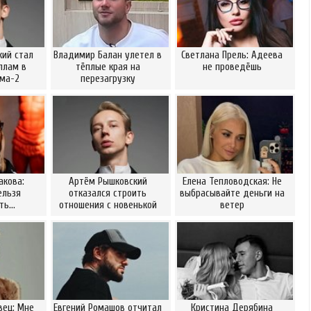
ий стал
Владимир Балан улетел в
Светлана Прель: Адеева
ллам в
тёплые края на
не проведёшь
ома-2
перезагрузку
акова:
Артём Рышковский
Елена Тепловодская: Не
ельзя
отказался строить
выбрасывайте деньги на
ать…
отношения с новенькой
ветер
вец: Мне
Евгений Ромашов отчитал
Кристина Дерябина