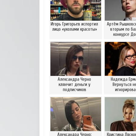
Игорь Григорьев испортил
Артём Рышковск
лицо «уколами красоты»
вторым по ба
конкурсе Д
Александра Черно
Надежда Ерм
клянчит деньги у
Вернуться н
подписчиков
игнориров
Александра Черно:
Кристина Ляско