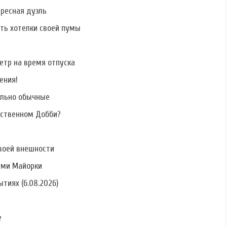
ересная дуэль
ать хотелки своей пумы
етр на время отпуска
ения!
ально обычные
бственном Добби?
воей внешности
ами Майорки
тиях (6.08.2026)
е