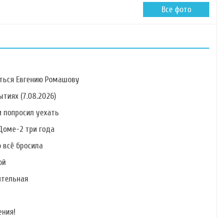
Все фото
ться Евгению Ромашову
тиях (7.08.2026)
 попросил уехать
Фото Алины
Фото Антонины
Фото Елены
Алексеевой
Клименко
Кальник
Доме-2 три года
о всё бросила
ой
ительная
Фото Сергея
Фото Никиты
Фото Руслана
Катасонова
Лаптинского
Дядюшко
ения!