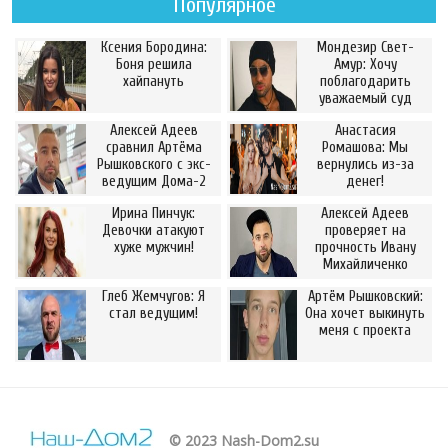
Популярное
Ксения Бородина:
Мондезир Свет-
Боня решила
Амур: Хочу
хайпануть
поблагодарить
уважаемый суд
Алексей Адеев
Анастасия
сравнил Артёма
Ромашова: Мы
Рышковского с экс-
вернулись из-за
ведущим Дома-2
денег!
Ирина Пинчук:
Алексей Адеев
Девочки атакуют
проверяет на
хуже мужчин!
прочность Ивану
Михайличенко
Глеб Жемчугов: Я
Артём Рышковский:
стал ведущим!
Она хочет выкинуть
меня с проекта
© 2023 Nash-Dom2.su