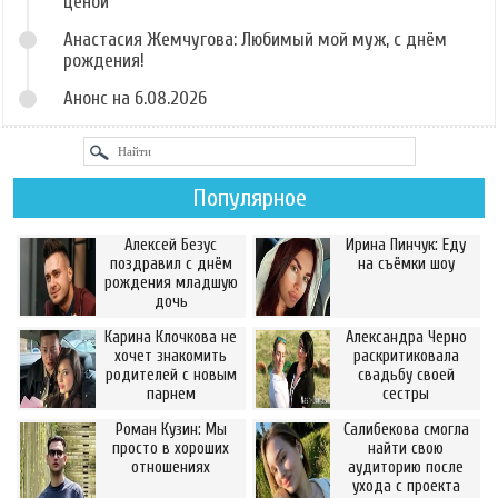
ценой
Анастасия Жемчугова: Любимый мой муж, с днём
рождения!
Анонс на 6.08.2026
Популярное
Алексей Безус
Ирина Пинчук: Еду
поздравил с днём
на съёмки шоу
рождения младшую
дочь
Карина Клочкова не
Александра Черно
хочет знакомить
раскритиковала
родителей с новым
свадьбу своей
парнем
сестры
Роман Кузин: Мы
Салибекова смогла
просто в хороших
найти свою
отношениях
аудиторию после
ухода с проекта