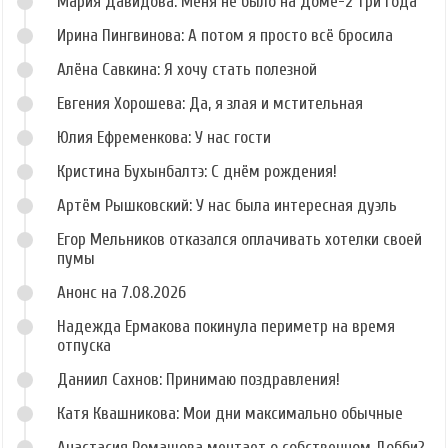
Мария Давидова: Меня не было на Доме-2 три года
Ирина Пингвинова: А потом я просто всё бросила
Алёна Савкина: Я хочу стать полезной
Евгения Хорошева: Да, я злая и мстительная
Юлия Ефременкова: У нас гости
Кристина Бухынбалтэ: С днём рождения!
Артём Рышковский: У нас была интересная дуэль
Егор Мельников отказался оплачивать хотелки своей
пумы
Анонс на 7.08.2026
Надежда Ермакова покинула периметр на время
отпуска
Даниил Сахнов: Принимаю поздравления!
Катя Квашникова: Мои дни максимально обычные
Анастасия Ромашова мечтает о собственном Добби?