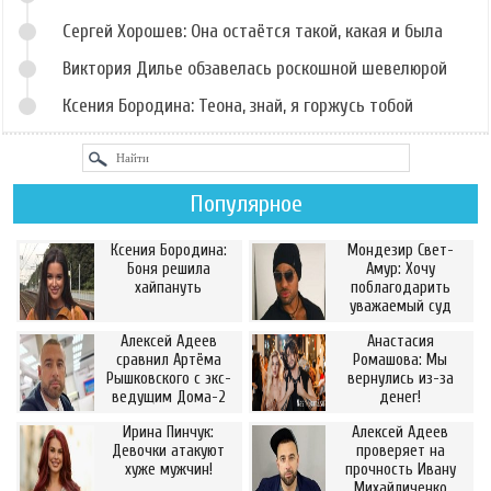
Сергей Хорошев: Она остаётся такой, какая и была
Виктория Дилье обзавелась роскошной шевелюрой
Ксения Бородина: Теона, знай, я горжусь тобой
Популярное
Ксения Бородина:
Мондезир Свет-
Боня решила
Амур: Хочу
хайпануть
поблагодарить
уважаемый суд
Алексей Адеев
Анастасия
сравнил Артёма
Ромашова: Мы
Рышковского с экс-
вернулись из-за
ведущим Дома-2
денег!
Ирина Пинчук:
Алексей Адеев
Девочки атакуют
проверяет на
хуже мужчин!
прочность Ивану
Михайличенко